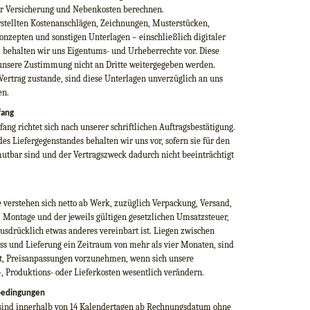
er Versicherung und Nebenkosten berechnen.
rstellten Kostenanschlägen, Zeichnungen, Musterstücken,
nzepten und sonstigen Unterlagen – einschließlich digitaler
– behalten wir uns Eigentums- und Urheberrechte vor. Diese
unsere Zustimmung nicht an Dritte weitergegeben werden.
ertrag zustande, sind diese Unterlagen unverzüglich an uns
en.
fang
ang richtet sich nach unserer schriftlichen Auftragsbestätigung.
s Liefergegenstandes behalten wir uns vor, sofern sie für den
mutbar sind und der Vertragszweck dadurch nicht beeinträchtigt
 verstehen sich netto ab Werk, zuzüglich Verpackung, Versand,
 Montage und der jeweils gültigen gesetzlichen Umsatzsteuer,
ausdrücklich etwas anderes vereinbart ist. Liegen zwischen
uss und Lieferung ein Zeitraum von mehr als vier Monaten, sind
gt, Preisanpassungen vorzunehmen, wenn sich unsere
, Produktions- oder Lieferkosten wesentlich verändern.
bedingungen
ind innerhalb von 14 Kalendertagen ab Rechnungsdatum ohne