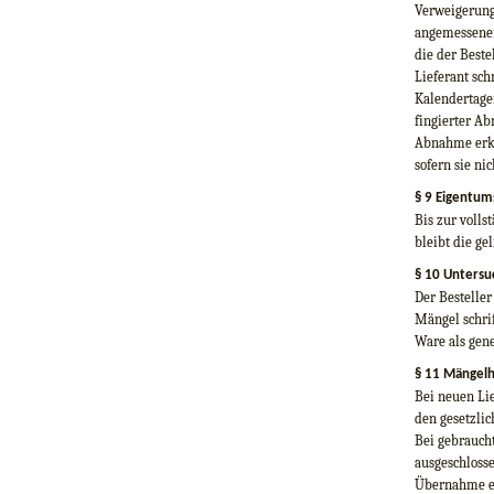
Verweigerung
angemessenen
die der Beste
Lieferant sch
Kalendertagen
fingierter A
Abnahme erke
sofern sie n
§ 9 Eigentum
Bis zur voll
bleibt die ge
§ 10 Untersu
Der Bestelle
Mängel schrif
Ware als gen
§ 11 Mängelh
Bei neuen Li
den gesetzlic
Bei gebrauch
ausgeschlosse
Übernahme ein