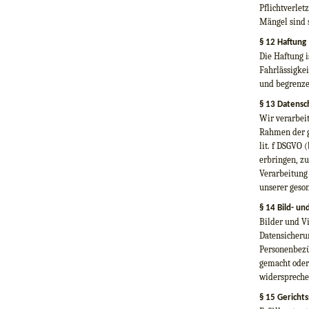
Pflichtverlet
Mängel sind s
§ 12 Haftung
Die Haftung i
Fahrlässigkei
und begrenze
§ 13 Datensc
Wir verarbei
Rahmen der g
lit. f DSGVO 
erbringen, z
Verarbeitung 
unserer geso
§ 14 Bild- u
Bilder und V
Datensicherun
Personenbezü
gemacht oder
widerspreche
§ 15 Gerichts