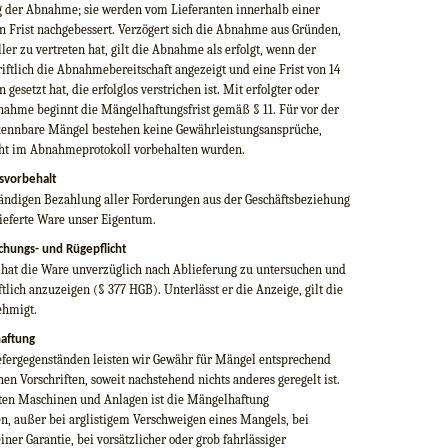
 der Abnahme; sie werden vom Lieferanten innerhalb einer
 Frist nachgebessert. Verzögert sich die Abnahme aus Gründen,
ller zu vertreten hat, gilt die Abnahme als erfolgt, wenn der
riftlich die Abnahmebereitschaft angezeigt und eine Frist von 14
 gesetzt hat, die erfolglos verstrichen ist. Mit erfolgter oder
bnahme beginnt die Mängelhaftungsfrist gemäß § 11. Für vor der
nnbare Mängel bestehen keine Gewährleistungsansprüche,
icht im Abnahmeprotokoll vorbehalten wurden.
svorbehalt
ständigen Bezahlung aller Forderungen aus der Geschäftsbeziehung
lieferte Ware unser Eigentum.
chungs- und Rügepflicht
r hat die Ware unverzüglich nach Ablieferung zu untersuchen und
tlich anzuzeigen (§ 377 HGB). Unterlässt er die Anzeige, gilt die
ehmigt.
aftung
efergegenständen leisten wir Gewähr für Mängel entsprechend
hen Vorschriften, soweit nachstehend nichts anderes geregelt ist.
ten Maschinen und Anlagen ist die Mängelhaftung
n, außer bei arglistigem Verschweigen eines Mangels, bei
er Garantie, bei vorsätzlicher oder grob fahrlässiger