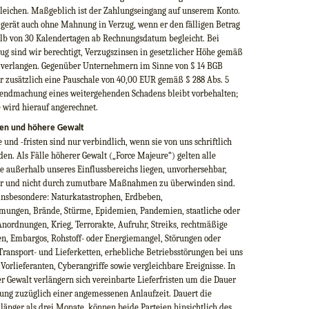
leichen. Maßgeblich ist der Zahlungseingang auf unserem Konto.
 gerät auch ohne Mahnung in Verzug, wenn er den fälligen Betrag
alb von 30 Kalendertagen ab Rechnungsdatum begleicht. Bei
ug sind wir berechtigt, Verzugszinsen in gesetzlicher Höhe gemäß
 verlangen. Gegenüber Unternehmern im Sinne von § 14 BGB
r zusätzlich eine Pauschale von 40,00 EUR gemäß § 288 Abs. 5
tendmachung eines weitergehenden Schadens bleibt vorbehalten;
 wird hierauf angerechnet.
iten und höhere Gewalt
 und -fristen sind nur verbindlich, wenn sie von uns schriftlich
den. Als Fälle höherer Gewalt („Force Majeure“) gelten alle
ie außerhalb unseres Einflussbereichs liegen, unvorhersehbar,
r und nicht durch zumutbare Maßnahmen zu überwinden sind.
insbesondere: Naturkatastrophen, Erdbeben,
ngen, Brände, Stürme, Epidemien, Pandemien, staatliche oder
nordnungen, Krieg, Terrorakte, Aufruhr, Streiks, rechtmäßige
n, Embargos, Rohstoff- oder Energiemangel, Störungen oder
Transport- und Lieferketten, erhebliche Betriebsstörungen bei uns
Vorlieferanten, Cyberangriffe sowie vergleichbare Ereignisse. In
r Gewalt verlängern sich vereinbarte Lieferfristen um die Dauer
ung zuzüglich einer angemessenen Anlaufzeit. Dauert die
änger als drei Monate, können beide Parteien hinsichtlich des