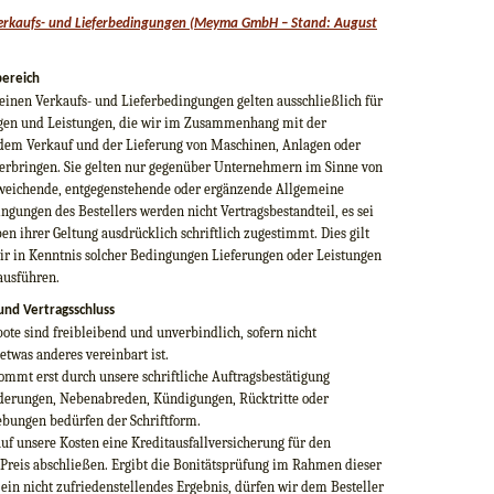
erkaufs- und Lieferbedingungen (Meyma GmbH – Stand: August
bereich
einen Verkaufs- und Lieferbedingungen gelten ausschließlich für
ngen und Leistungen, die wir im Zusammenhang mit der
 dem Verkauf und der Lieferung von Maschinen, Anlagen oder
 erbringen. Sie gelten nur gegenüber Unternehmern im Sinne von
weichende, entgegenstehende oder ergänzende Allgemeine
ngungen des Bestellers werden nicht Vertragsbestandteil, es sei
en ihrer Geltung ausdrücklich schriftlich zugestimmt. Dies gilt
ir in Kenntnis solcher Bedingungen Lieferungen oder Leistungen
ausführen.
und Vertragsschluss
te sind freibleibend und unverbindlich, sofern nicht
etwas anderes vereinbart ist.
ommt erst durch unsere schriftliche Auftragsbestätigung
derungen, Nebenabreden, Kündigungen, Rücktritte oder
ebungen bedürfen der Schriftform.
uf unsere Kosten eine Kreditausfallversicherung für den
 Preis abschließen. Ergibt die Bonitätsprüfung im Rahmen dieser
ein nicht zufriedenstellendes Ergebnis, dürfen wir dem Besteller