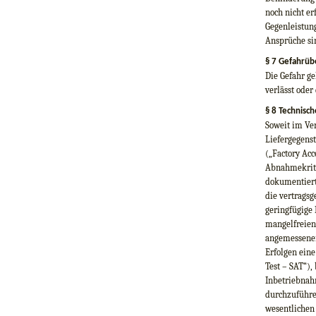
noch nicht er
Gegenleistun
Ansprüche si
§ 7 Gefahrüb
Die Gefahr ge
verlässt oder
§ 8 Technisc
Soweit im Ver
Liefergegens
(„Factory Acc
Abnahmekrite
dokumentiert
die vertrags
geringfügige 
mangelfreien
angemessener
Erfolgen eine
Test – SAT“),
Inbetriebnahm
durchzuführe
wesentlichen