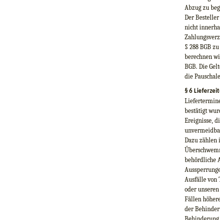
Abzug zu beg
Der Besteller
nicht innerh
Zahlungsverz
§ 288 BGB zu
berechnen wi
BGB. Die Gel
die Pauschale
§ 6 Lieferze
Liefertermine
bestätigt wur
Ereignisse, d
unvermeidba
Dazu zählen 
Überschwemmu
behördliche A
Aussperrunge
Ausfälle von 
oder unseren 
Fällen höhere
der Behinder
Behinderung l