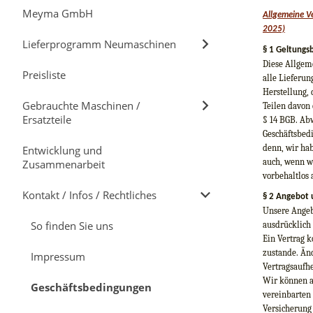
Meyma GmbH
Allgemeine V
2025)
Lieferprogramm Neumaschinen
§ 1 Geltungs
Diese Allgem
Preisliste
alle Lieferu
Herstellung,
Gebrauchte Maschinen /
Teilen davon
Ersatzteile
§ 14 BGB. Ab
Geschäftsbedi
denn, wir hab
Entwicklung und
auch, wenn w
Zusammenarbeit
vorbehaltlos 
Kontakt / Infos / Rechtliches
§ 2 Angebot 
Unsere Angebo
So finden Sie uns
ausdrücklich 
Ein Vertrag k
zustande. Än
Impressum
Vertragsaufh
Wir können a
Geschäftsbedingungen
vereinbarten
Versicherung 