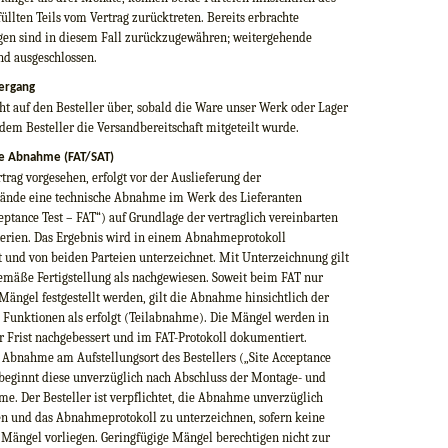
füllten Teils vom Vertrag zurücktreten. Bereits erbrachte
gen sind in diesem Fall zurückzugewähren; weitergehende
nd ausgeschlossen.
ergang
ht auf den Besteller über, sobald die Ware unser Werk oder Lager
 dem Besteller die Versandbereitschaft mitgeteilt wurde.
he Abnahme (FAT/SAT)
trag vorgesehen, erfolgt vor der Auslieferung der
tände eine technische Abnahme im Werk des Lieferanten
eptance Test – FAT“) auf Grundlage der vertraglich vereinbarten
rien. Das Ergebnis wird in einem Abnahmeprotokoll
 und von beiden Parteien unterzeichnet. Mit Unterzeichnung gilt
gemäße Fertigstellung als nachgewiesen. Soweit beim FAT nur
Mängel festgestellt werden, gilt die Abnahme hinsichtlich der
 Funktionen als erfolgt (Teilabnahme). Die Mängel werden in
 Frist nachgebessert und im FAT-Protokoll dokumentiert.
 Abnahme am Aufstellungsort des Bestellers („Site Acceptance
 beginnt diese unverzüglich nach Abschluss der Montage- und
e. Der Besteller ist verpflichtet, die Abnahme unverzüglich
n und das Abnahmeprotokoll zu unterzeichnen, sofern keine
 Mängel vorliegen. Geringfügige Mängel berechtigen nicht zur