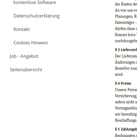
kostenlose Software
die Kosten d
An von uns e
Datenschutzerklärung
Planungen, Ko
Datenträger 
Kontakt
dürfen ohne 
Kommt kein V
zurückzugeb
Cookies Hinweis
§ 3 Lieferum
Job - Angebot
Der Lieferumf
Änderungen de
Besteller zu
Seitenübersicht
wird.
§ 4 Preise
Unsere Preise
Versicherung,
sofern nicht 
Vertragsschl
wir berechti
Beschaffungs-
§ 5 Zahlungs
Rechnungen s