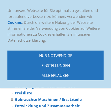
Um unsere Webseite für Sie optimal zu gestalten und
fortlaufend verbessern zu können, verwenden wir
Cookies
. Durch die weitere Nutzung der Webseite
stimmen Sie der Verwendung von Cookies zu. Weitere
Informationen zu Cookies erhalten Sie in unserer
Datenschutzerklärung.
NUR NOTWENDIGE
Navigation einblenden
EINSTELLUNGEN
ALLE ERLAUBEN
Lieferprogramm Neumaschinen
Preisliste
Gebrauchte Maschinen / Ersatzteile
Entwicklung und Zusammenarbeit