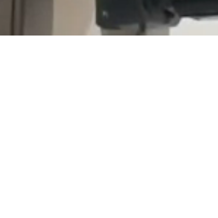
Navigation einblenden
Unsere Lösungen für moderne
Backbetriebe
Im linken Menü finden Sie einen Überblick über
unser umfassendes Lieferprogramm. Von einzelnen
Komponenten bis hin zu kompletten Systemlösungen
bieten wir alles, was Sie für eine effiziente,