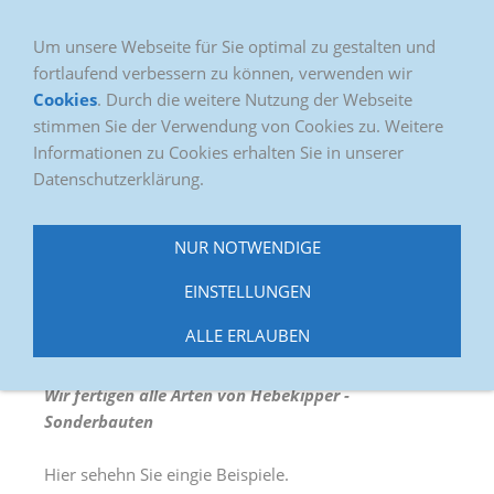
Um unsere Webseite für Sie optimal zu gestalten und
fortlaufend verbessern zu können, verwenden wir
Cookies
. Durch die weitere Nutzung der Webseite
stimmen Sie der Verwendung von Cookies zu. Weitere
Informationen zu Cookies erhalten Sie in unserer
Datenschutzerklärung.
NUR NOTWENDIGE
Navigation einblenden
EINSTELLUNGEN
ALLE ERLAUBEN
Wir fertigen alle Arten von Hebekipper -
Sonderbauten
Hier sehehn Sie eingie Beispiele.